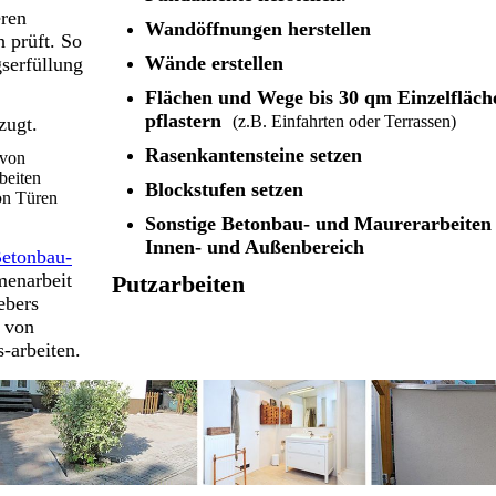
eren
Wandöffnungen herstellen
h prüft. So
Wände erstellen
gserfüllung
Flächen und Wege bis 30 qm Einzelfläch
pflastern
(z.B. Einfahrten oder Terrassen)
zugt.
Rasenkantensteine setzen
 von
beiten
Blockstufen setzen
von Türen
Sonstige Betonbau- und Maurerarbeiten
Innen- und Außenbereich
etonbau-
menarbeit
Putzarbeiten
ebers
g von
-arbeiten.